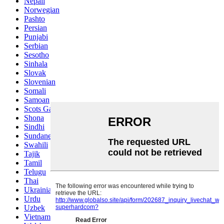
Nepali
Norwegian
Pashto
Persian
Punjabi
Serbian
Sesotho
Sinhala
Slovak
Slovenian
Somali
Samoan
Scots Gaelic
Shona
Sindhi
Sundanese
Swahili
Tajik
Tamil
Telugu
Thai
Ukrainian
Urdu
Uzbek
Vietnamese