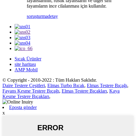
fayanslarının, rustik fayansların ve diğer sırlı
fayansların ince cilalanması için kullanılır.
soruşturma
detay
Sıcak Ürünler
site haritası
AMP Mobil
© Copyright - 2010-2022 : Tüm Hakları Saklıdır.
Daire Testere Çeşitleri
,
Elmas Turbo Bıçak
,
Elmas Testere Bıçağı
,
Fayans Kesme Testere Bıçağı
,
Elmas Testere Bıçakları
,
Kaya
Kesme Testere Bıçakları
,
Eposta gönder
x