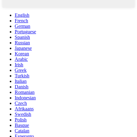
English
French
German
Portuguese
Spanish
Russian
Japanese
Korean
Arabic
Irish
Greek
Turkish
Italian
Danish
Romanian
Indonesian
Czech
Afrikaans
Swedish
Polish
Basque
Catalan
Esperanto